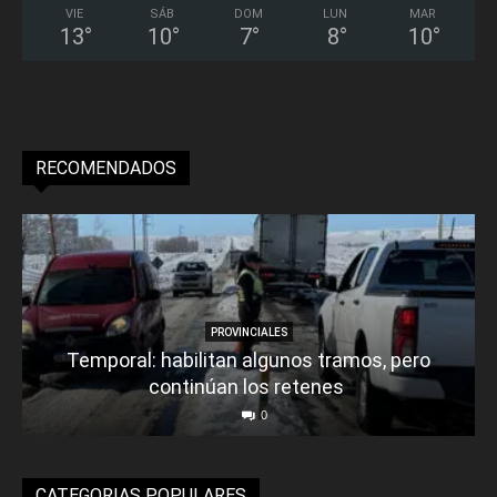
VIE
SÁB
DOM
LUN
MAR
13
°
10
°
7
°
8
°
10
°
RECOMENDADOS
PROVINCIALES
Temporal: habilitan algunos tramos, pero
continúan los retenes
0
CATEGORIAS POPULARES