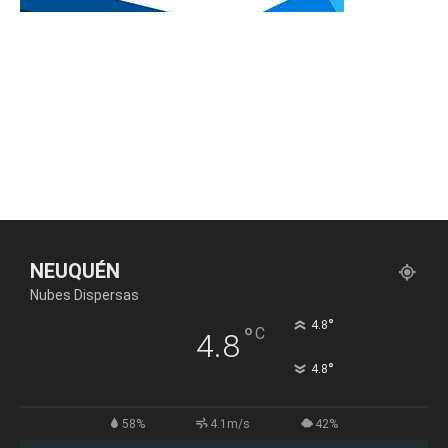
NEUQUÉN
Nubes Dispersas
°
4.8
°
C
4.8
°
4.8
58%
4.1m/s
42%