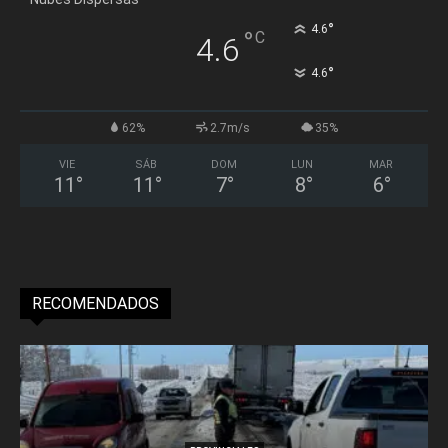
°
4.6
°
C
4.6
°
4.6
62%
2.7m/s
35%
VIE
SÁB
DOM
LUN
MAR
11
°
11
°
7
°
8
°
6
°
RECOMENDADOS