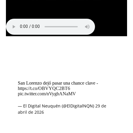
San Lorenzo dejó pasar una chance clave -
https://t.co/OBVYQC2BT6
pic.twitter.com/nVygbANaMV
— El Digital Neuquén (@ElDigitalNQN)
29 de
abril de 2026