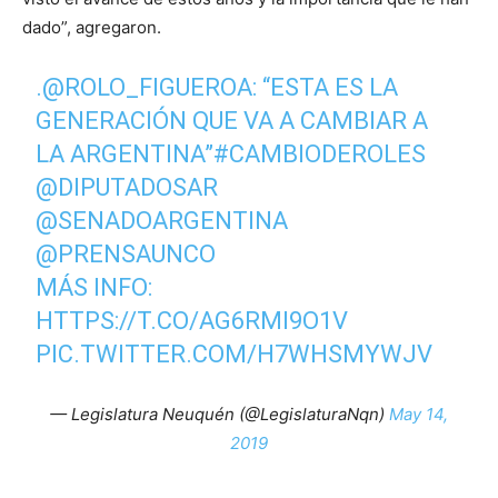
dado”, agregaron.
.
@ROLO_FIGUEROA
: “ESTA ES LA
GENERACIÓN QUE VA A CAMBIAR A
LA ARGENTINA”
#CAMBIODEROLES
@DIPUTADOSAR
@SENADOARGENTINA
@PRENSAUNCO
MÁS INFO:
HTTPS://T.CO/AG6RMI9O1V
PIC.TWITTER.COM/H7WHSMYWJV
— Legislatura Neuquén (@LegislaturaNqn)
May 14,
2019