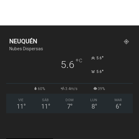
NEUQUÉN
Nubes Dispersas
°
5.6
°
C
5.6
°
5.6
60%
3.4m/s
39%
VIE
SÁB
DOM
LUN
MAR
11
°
11
°
7
°
8
°
6
°