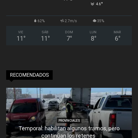
°
4.6
62%
2.7m/s
35%
VIE
SÁB
DOM
LUN
MAR
11
°
11
°
7
°
8
°
6
°
RECOMENDADOS
PROVINCIALES
Temporal: habilitan algunos tramos, pero
continúan los retenes