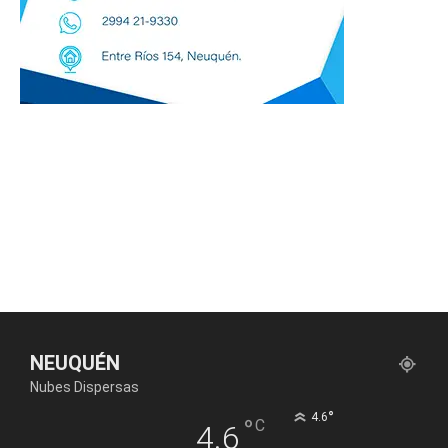
NEUQUÉN
Nubes Dispersas
°
4.6
°
C
4.6