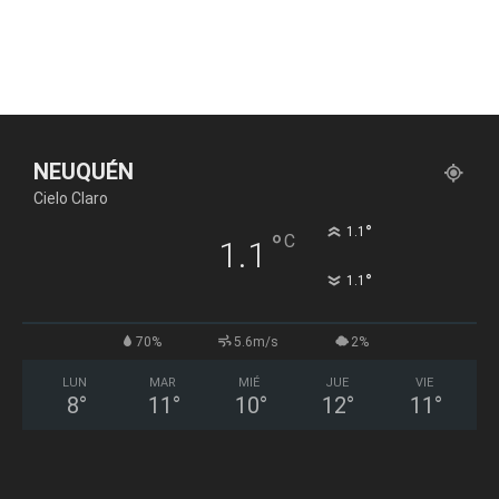
NEUQUÉN
Cielo Claro
°
1.1
°
C
1.1
°
1.1
70%
5.6m/s
2%
LUN
MAR
MIÉ
JUE
VIE
8
°
11
°
10
°
12
°
11
°