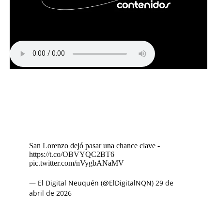
San Lorenzo dejó pasar una chance clave -
https://t.co/OBVYQC2BT6
pic.twitter.com/nVygbANaMV
— El Digital Neuquén (@ElDigitalNQN)
29 de
abril de 2026