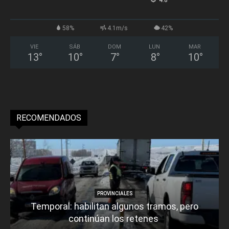
°
58%
4.1m/s
42%
VIE
SÁB
DOM
LUN
MAR
13
°
10
°
7
°
8
°
10
°
RECOMENDADOS
PROVINCIALES
Temporal: habilitan algunos tramos, pero
continúan los retenes