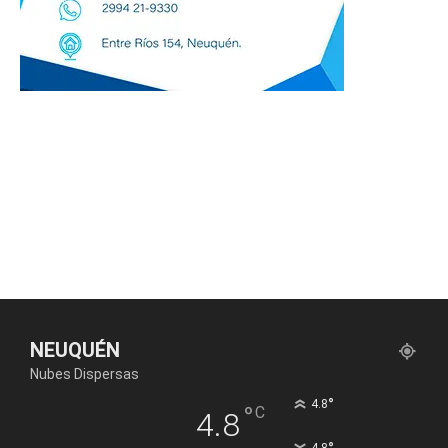
NEUQUÉN
Nubes Dispersas
°
4.8
°
C
4.8
4.8