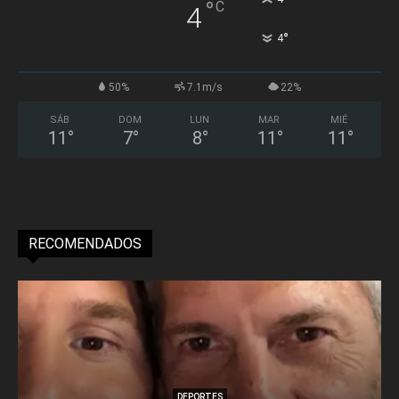
°
C
4
°
4
50%
7.1m/s
22%
SÁB
DOM
LUN
MAR
MIÉ
11
°
7
°
8
°
11
°
11
°
RECOMENDADOS
DEPORTES