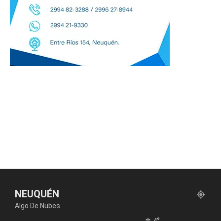
NEUQUÉN
Algo De Nubes
°
4