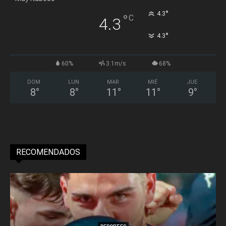
°
4.3
°
C
4.3
°
4.3
60%
3.1m/s
68%
DOM
LUN
MAR
MIÉ
JUE
8
°
8
°
11
°
11
°
9
°
RECOMENDADOS