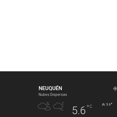
NEUQUÉN
Nubes Dispersas
°
5.6
°
C
5.6