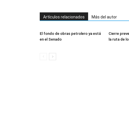
Artículos relacionados
Más del autor
El fondo de obras petrolero ya está
Cierre prev
en el Senado
la ruta de l