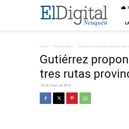
El
5
Digital
Neuquen
L
Inicio
Provinciales
Gutiérrez propone pavimentar o
Gutiérrez propon
tres rutas provin
24 de mayo de 2019