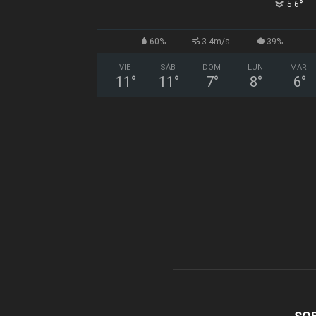
°
5.6
60%
3.4m/s
39%
VIE
SÁB
DOM
LUN
MAR
11
°
11
°
7
°
8
°
6
°