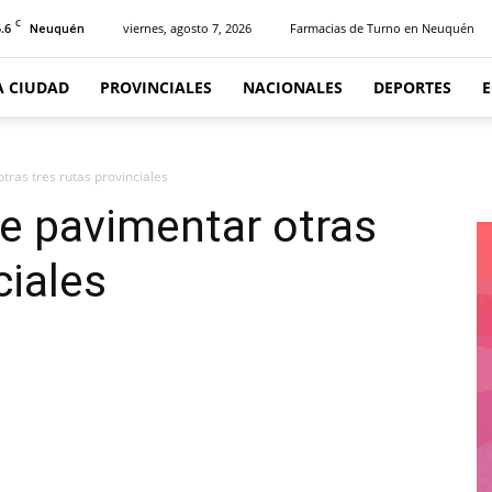
C
.6
viernes, agosto 7, 2026
Farmacias de Turno en Neuquén
Neuquén
A CIUDAD
PROVINCIALES
NACIONALES
DEPORTES
tras tres rutas provinciales
e pavimentar otras
ciales