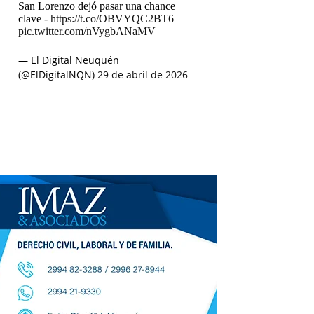
San Lorenzo dejó pasar una chance
clave -
https://t.co/OBVYQC2BT6
pic.twitter.com/nVygbANaMV
— El Digital Neuquén
(@ElDigitalNQN)
29 de abril de 2026