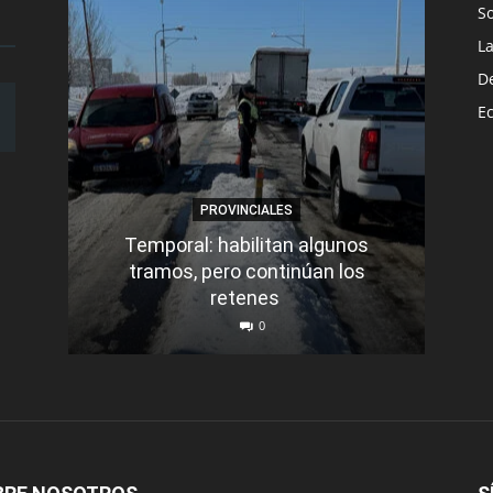
S
L
D
E
PROVINCIALES
Temporal: habilitan algunos
tramos, pero continúan los
Q
retenes
nu
0