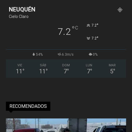
NEUQUÉN
Cielo Claro
°
7.2
°
C
7.2
°
7.2
54%
6.3m/s
0%
VIE
SÁB
DOM
LUN
MAR
11
°
11
°
7
°
7
°
5
°
RECOMENDADOS