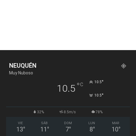
NEUQUÉN
Muy Nuboso
°
10.5
°
C
10.5
°
10.5
32%
8.5m/s
78%
VIE
SÁB
DOM
LUN
MAR
13
°
11
°
7
°
8
°
10
°