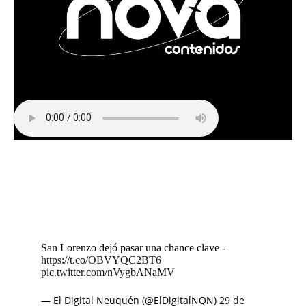
San Lorenzo dejó pasar una chance clave -
https://t.co/OBVYQC2BT6
pic.twitter.com/nVygbANaMV
— El Digital Neuquén (@ElDigitalNQN)
29 de