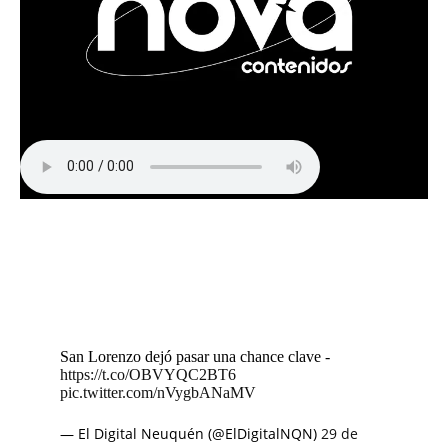
San Lorenzo dejó pasar una chance clave -
https://t.co/OBVYQC2BT6
pic.twitter.com/nVygbANaMV
— El Digital Neuquén (@ElDigitalNQN)
29 de