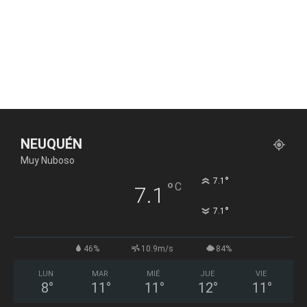
NEUQUÉN
Muy Nuboso
°
7.1
°
C
7.1
°
7.1
46%
10.9m/s
84%
LUN
MAR
MIÉ
JUE
VIE
8
°
11
°
11
°
12
°
11
°