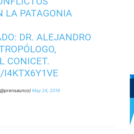
ONFLICTOS
N LA PATAGONIA
ADO: DR. ALEJANDRO
NTROPÓLOGO,
L CONICET.
/I4KTX6Y1VE
(@prensaunco)
May 24, 2019