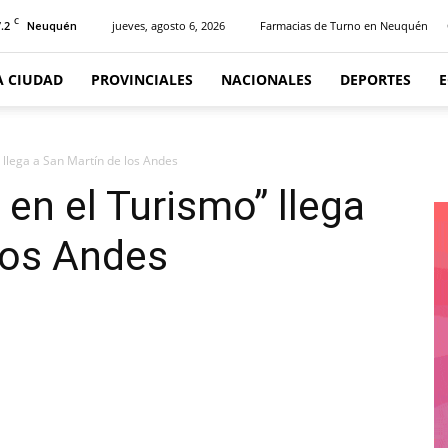
C
.2
jueves, agosto 6, 2026
Farmacias de Turno en Neuquén
Neuquén
A CIUDAD
PROVINCIALES
NACIONALES
DEPORTES
llega a San Martín de los Andes
n el Turismo” llega
los Andes