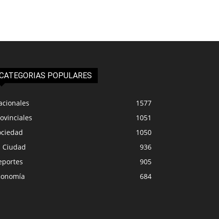
CATEGORIAS POPULARES
acionales
1577
ovinciales
1051
ociedad
1050
a Ciudad
936
eportes
905
conomía
684