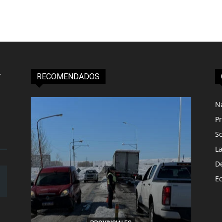
RECOMENDADOS
N
Pr
S
L
D
E