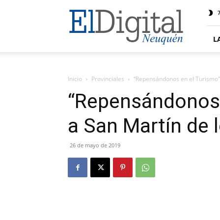
El
7
Digital
Neuquen
L
Inicio
Provinciales
“Repensándonos en el Turismo” 
“Repensándonos e
a San Martín de 
26 de mayo de 2019