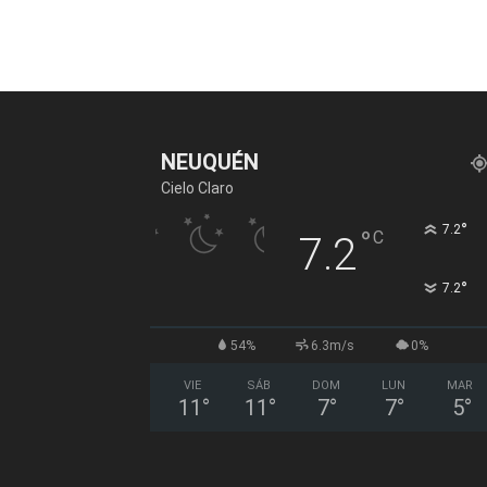
NEUQUÉN
Cielo Claro
°
7.2
°
C
7.2
°
7.2
54%
6.3m/s
0%
VIE
SÁB
DOM
LUN
MAR
11
°
11
°
7
°
7
°
5
°