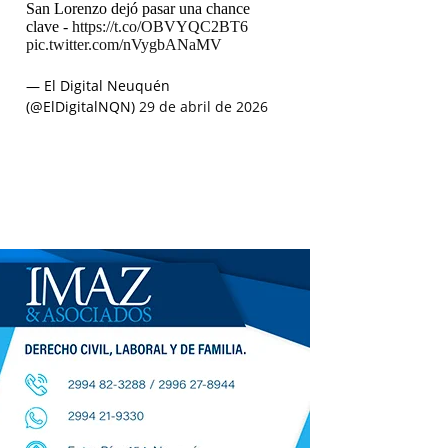
San Lorenzo dejó pasar una chance
clave -
https://t.co/OBVYQC2BT6
pic.twitter.com/nVygbANaMV
— El Digital Neuquén
(@ElDigitalNQN)
29 de abril de 2026