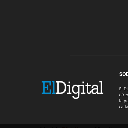
SO
El D
ofre
la p
cada