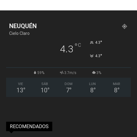
NEUQUÉN
Cielo Claro
°
4.3
°
C
4.3
°
4.3
59%
3.7m/s
3%
VIE
SÁB
DOM
LUN
MAR
13
°
10
°
7
°
8
°
8
°
RECOMENDADOS