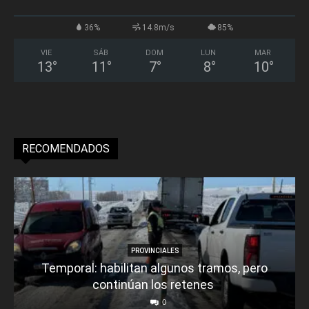
36%
14.8m/s
85%
VIE
SÁB
DOM
LUN
MAR
13
°
11
°
7
°
8
°
10
°
RECOMENDADOS
PROVINCIALES
Temporal: habilitan algunos tramos, pero
continúan los retenes
0