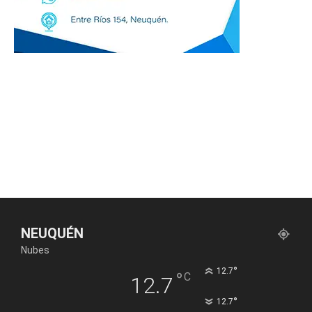
NEUQUÉN
Nubes
°
12.7
°
C
12.7
°
12.7