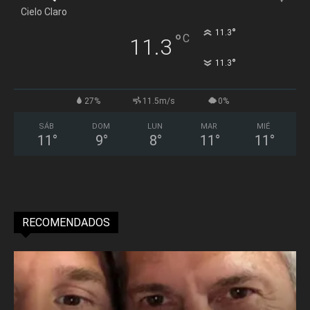
Cielo Claro
°
11.3
°
C
11.3
°
11.3
27%
11.5m/s
0%
SÁB
DOM
LUN
MAR
MIÉ
11
°
9
°
8
°
11
°
11
°
RECOMENDADOS