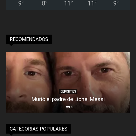
9
°
8
°
11
°
11
°
9
°
RECOMENDADOS
DEPORTES
Murió el padre de Lionel Messi
0
CATEGORIAS POPULARES