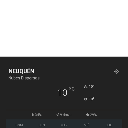
NEUQUÉN
Nubes Dispersas
°
10
°
C
10
°
10
34%
9.4m/s
29%
DOM
LUN
MAR
MIÉ
JUE