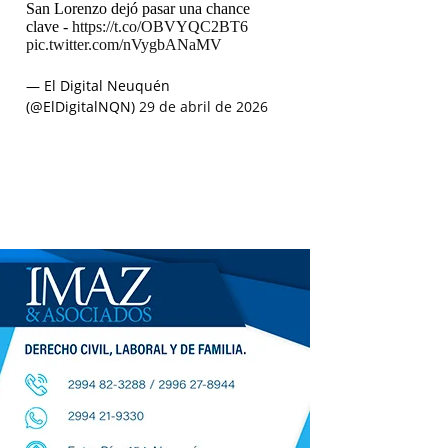
San Lorenzo dejó pasar una chance
clave -
https://t.co/OBVYQC2BT6
pic.twitter.com/nVygbANaMV
— El Digital Neuquén
(@ElDigitalNQN)
29 de abril de 2026