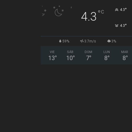
°
4.3
°
C
4.3
°
4.3
59%
3.7m/s
3%
VIE
SÁB
DOM
LUN
MAR
13
°
10
°
7
°
8
°
8
°