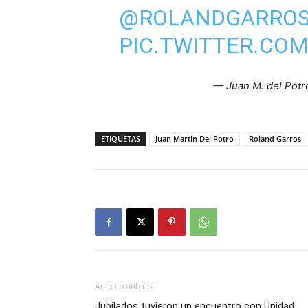
@ROLANDGARRO
PIC.TWITTER.CO
— Juan M. del Potr
ETIQUETAS
Juan Martín Del Potro
Roland Garros
Artículo anterior
Jubilados tuvieron un encuentro con Unidad