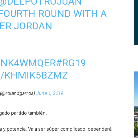
@DELPOTROJUAN
FOURTH ROUND WITH A
OVER JORDAN
FCNK4WMQER
#RG19
M/KHMIK5BZMZ
(@rolandgarros)
June 1, 2019
ado partido también.
ia y potencia. Va a ser súper complicado, dependerá