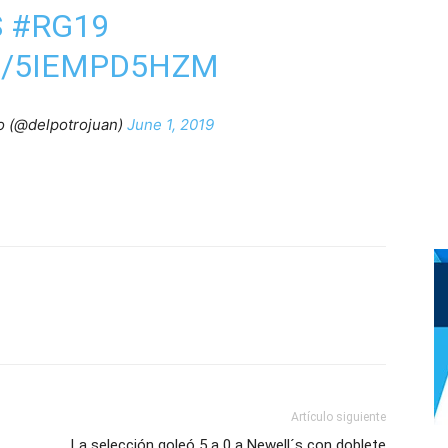
S
#RG19
M/5IEMPD5HZM
o (@delpotrojuan)
June 1, 2019
Artículo siguiente
La selección goleó 5 a 0 a Newell´s con doblete