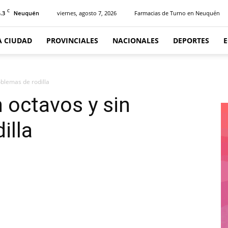
C
.3
viernes, agosto 7, 2026
Farmacias de Turno en Neuquén
Neuquén
A CIUDAD
PROVINCIALES
NACIONALES
DEPORTES
oblemas de rodilla
n octavos y sin
illa