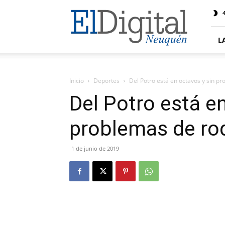
El
4
Digital
Neuquen
L
Inicio
Deportes
Del Potro está en octavos y sin pr
Del Potro está e
problemas de rod
1 de junio de 2019