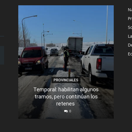
N
Pr
S
L
D
E
PROVINCIALES
Temporal: habilitan algunos
tramos, pero continúan los
Q
retenes
nu
0