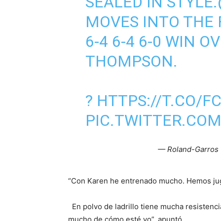
SEALED IN STYLE.
MOVES INTO THE 
6-4 6-4 6-0 WIN 
THOMPSON.
?
HTTPS://T.CO/
PIC.TWITTER.CO
— Roland-Garros 
“Con Karen he entrenado mucho. Hemos jug
En polvo de ladrillo tiene mucha resistenc
mucho de cómo esté yo”, apuntó.