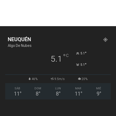
NEUQUÉN
Algo De Nubes
°
5.1
°
C
5.1
°
5.1
46%
9.5m/s
20%
SÁB
DOM
LUN
MAR
MIÉ
11
°
8
°
8
°
11
°
9
°