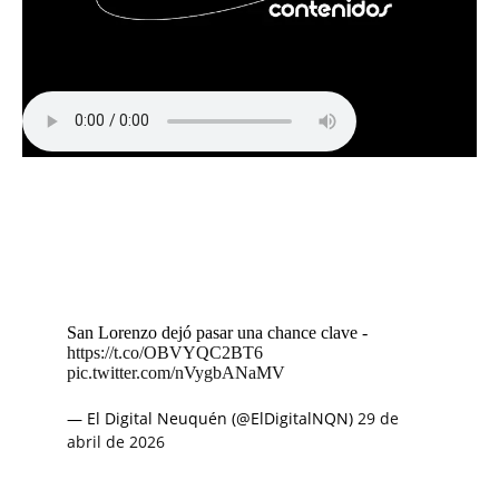
San Lorenzo dejó pasar una chance clave -
https://t.co/OBVYQC2BT6
pic.twitter.com/nVygbANaMV
— El Digital Neuquén (@ElDigitalNQN)
29 de
abril de 2026