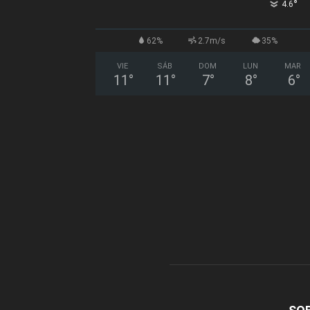
°
4.6
62%
2.7m/s
35%
VIE
SÁB
DOM
LUN
MAR
11
°
11
°
7
°
8
°
6
°