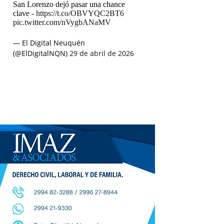
San Lorenzo dejó pasar una chance
clave -
https://t.co/OBVYQC2BT6
pic.twitter.com/nVygbANaMV
— El Digital Neuquén
(@ElDigitalNQN)
29 de abril de 2026