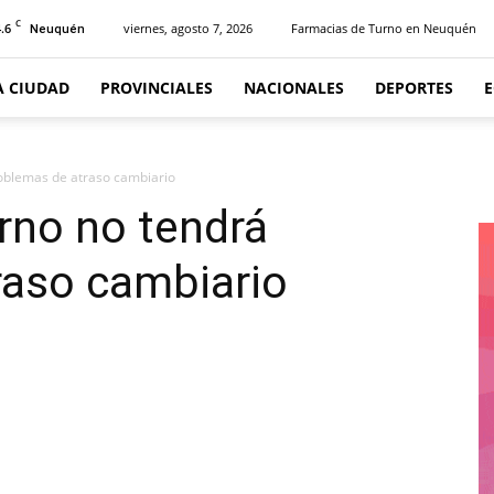
C
.6
viernes, agosto 7, 2026
Farmacias de Turno en Neuquén
Neuquén
A CIUDAD
PROVINCIALES
NACIONALES
DEPORTES
roblemas de atraso cambiario
rno no tendrá
raso cambiario