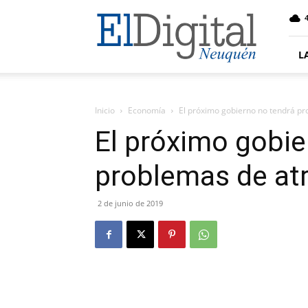
El
4
Digital
Neuquen
L
Inicio
Economía
El próximo gobierno no tendrá p
El próximo gobie
problemas de at
2 de junio de 2019