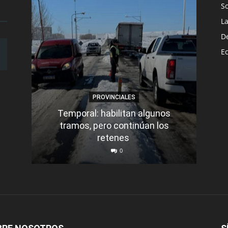
S
L
D
E
PROVINCIALES
Temporal: habilitan algunos
tramos, pero continúan los
Q
retenes
nu
0