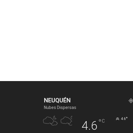
NEUQUÉN
Nubes Dispersas
°
4.6
°
C
4.6