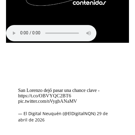
San Lorenzo dejó pasar una chance clave -
https://t.co/OBVYQC2BT6
pic.twitter.com/nVygbANaMV
— El Digital Neuquén (@ElDigitalNQN)
29 de
abril de 2026