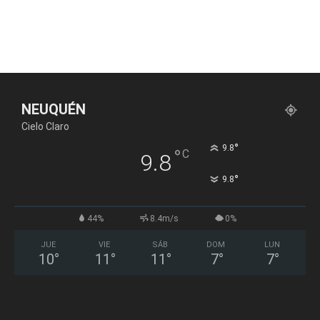
NEUQUÉN
Cielo Claro
°
9.8
°
C
9.8
°
9.8
44%
8.4m/s
0%
JUE
VIE
SÁB
DOM
LUN
10
°
11
°
11
°
7
°
7
°