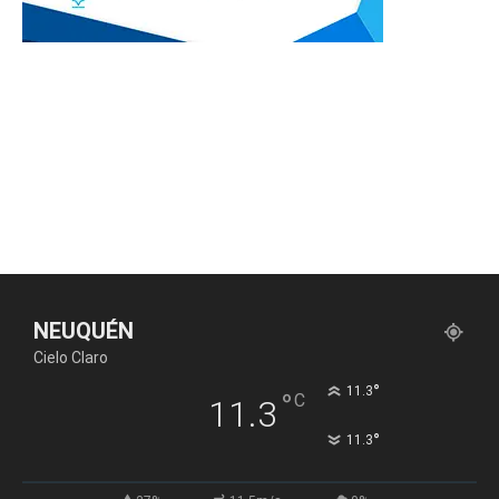
NEUQUÉN
Cielo Claro
°
11.3
°
C
11.3
°
11.3