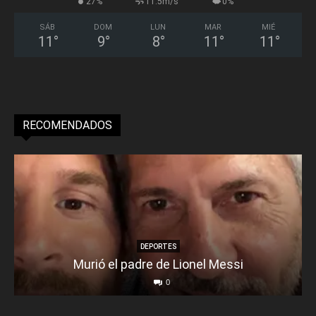
27%
11.5m/s
0%
SÁB
DOM
LUN
MAR
MIÉ
11
°
9
°
8
°
11
°
11
°
RECOMENDADOS
DEPORTES
Murió el padre de Lionel Messi
0