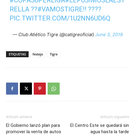
#COPASUPERLIGA
#LEPUSIMOSLAEST
RELLA
??
#VAMOSTIGRE
!! ????
PIC.TWITTER.COM/1U2NN6UD6Q
— Club Atlético Tigre (@catigreoficial)
June 3, 2019
ETIQUETAS
festejo
Tigre
Artículo anterior
Artículo siguiente
El Gobierno lanzó plan para
El Centro Este se quedará sin
promover la venta de autos
agua hasta la tarde