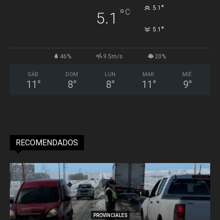
°
5.1
°
C
5.1
°
5.1
46%
9.5m/s
20%
SÁB
DOM
LUN
MAR
MIÉ
11
°
8
°
8
°
11
°
9
°
RECOMENDADOS
PROVINCIALES