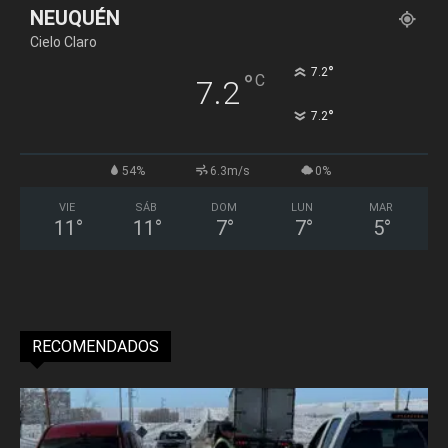
NEUQUÉN
Cielo Claro
°
7.2
°
C
7.2
°
7.2
54%
6.3m/s
0%
VIE
SÁB
DOM
LUN
MAR
11
°
11
°
7
°
7
°
5
°
RECOMENDADOS