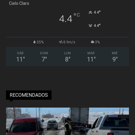
Cielo Claro
°
4.4
°
C
4.4
°
4.4
55%
8.9m/s
3%
SÁB
DOM
LUN
MAR
MIÉ
11
°
7
°
8
°
11
°
9
°
RECOMENDADOS