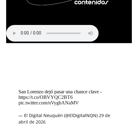
San Lorenzo dejó pasar una chance clave -
https://t.co/OBVYQC2BT6
pic.twitter.com/nVygbANaMV
— El Digital Neuquén (@ElDigitalNQN)
29 de
abril de 2026