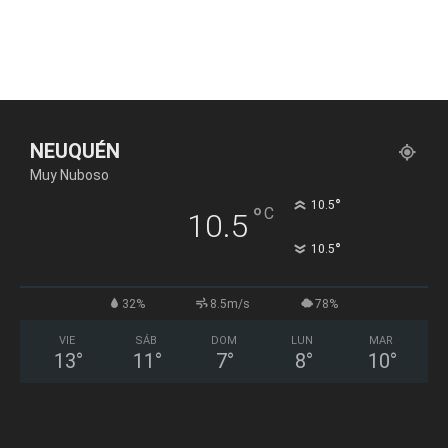
NEUQUÉN
Muy Nuboso
°
10.5
°
C
10.5
°
10.5
32%
8.5m/s
78%
VIE
SÁB
DOM
LUN
MAR
13
°
11
°
7
°
8
°
10
°