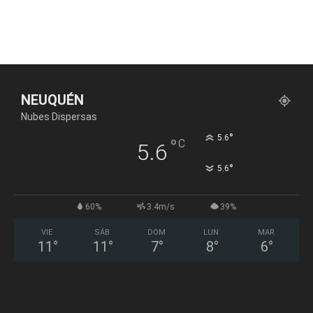
NEUQUÉN
Nubes Dispersas
°
5.6
°
C
5.6
°
5.6
60%
3.4m/s
39%
VIE
SÁB
DOM
LUN
MAR
11
°
11
°
7
°
8
°
6
°