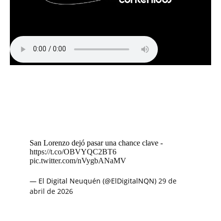
San Lorenzo dejó pasar una chance clave -
https://t.co/OBVYQC2BT6
pic.twitter.com/nVygbANaMV
— El Digital Neuquén (@ElDigitalNQN)
29 de
abril de 2026