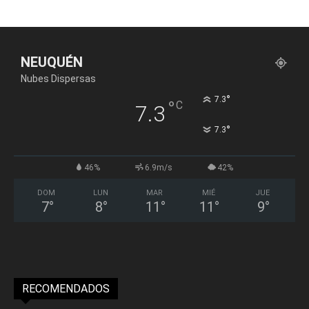
NEUQUÉN
Nubes Dispersas
°
7.3
°
C
7.3
°
7.3
46%
6.9m/s
42%
DOM
LUN
MAR
MIÉ
JUE
7
°
8
°
11
°
11
°
9
°
RECOMENDADOS