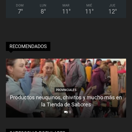
DOM
LUN
MAR
MIÉ
JUE
7
°
8
°
11
°
11
°
12
°
RECOMENDADOS
PROVINCIALES
Productos neuquinos, chivitos y mucho más en
la Tienda de Sabores
0