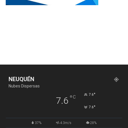
NEUQUÉN
Nubes Dispersas
°
7.6
°
C
7.6
°
7.6
37%
4.3m/s
28%