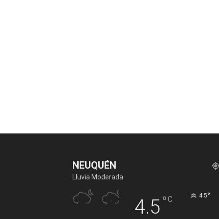
NEUQUÉN
Lluvia Moderada
°
4.5
°
C
4.5