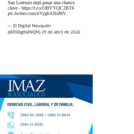
San Lorenzo dejó pasar una chance
clave -
https://t.co/OBVYQC2BT6
pic.twitter.com/nVygbANaMV
— El Digital Neuquén
(@ElDigitalNQN)
29 de abril de 2026