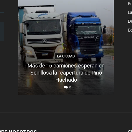
Pr
L
D
E
LA CIUDAD
Más de 16 camiones esperan en
Senillosa la reapertura de Pino
Se e
Hachado
0