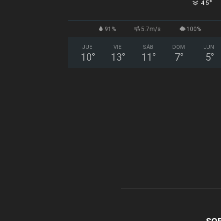
°
4.5
91%
5.7m/s
100%
JUE
VIE
SÁB
DOM
LUN
10
°
13
°
11
°
7
°
5
°