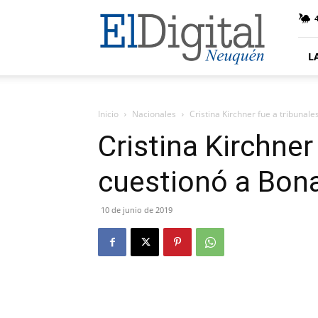
El
4
Digital
Neuquen
L
Inicio
Nacionales
Cristina Kirchner fue a tribunal
Cristina Kirchner
cuestionó a Bon
10 de junio de 2019