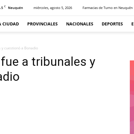
C
.5
miércoles, agosto 5, 2026
Farmacias de Turno en Neuquén
Neuquén
A CIUDAD
PROVINCIALES
NACIONALES
DEPORTES
es y cuestionó a Bonadio
 fue a tribunales y
adio