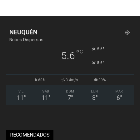
NEUQUÉN
Nubes Dispersas
°
5.6
°
C
5.6
°
5.6
60%
3.4m/s
39%
VIE
SÁB
DOM
LUN
MAR
11
°
11
°
7
°
8
°
6
°
RECOMENDADOS