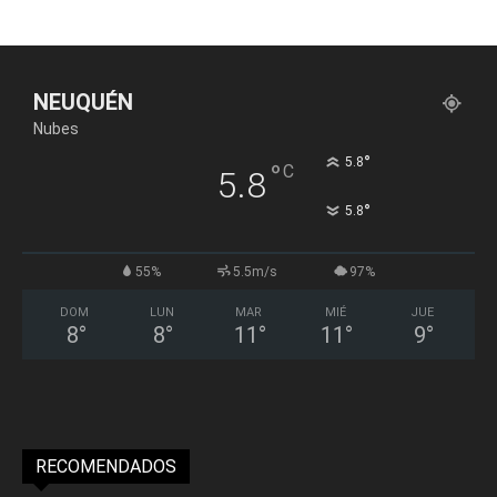
NEUQUÉN
Nubes
°
5.8
°
C
5.8
°
5.8
55%
5.5m/s
97%
DOM
LUN
MAR
MIÉ
JUE
8
°
8
°
11
°
11
°
9
°
RECOMENDADOS