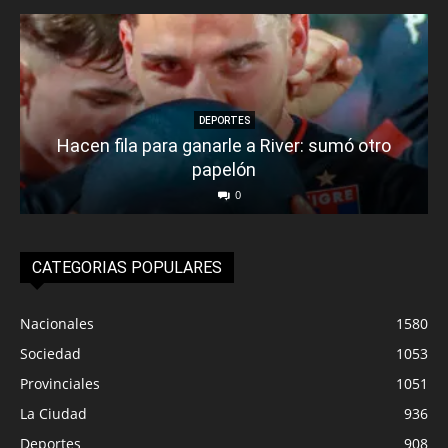
DEPORTES
Hacen fila para ganarle a River: sumó otro
papelón
0
CATEGORIAS POPULARES
Nacionales
1580
Sociedad
1053
Provinciales
1051
La Ciudad
936
Deportes
908