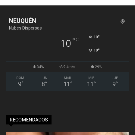
NEUQUÉN
Nubes Dispersas
°
10
°
C
10
°
10
34%
9.4m/s
29%
DOM
LUN
MAR
MIÉ
JUE
9
°
8
°
11
°
11
°
9
°
RECOMENDADOS