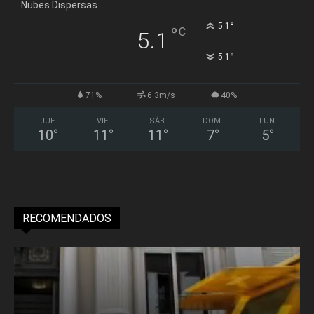
Nubes Dispersas
°
5.1
°
C
5.1
°
5.1
71%
6.3m/s
40%
JUE
VIE
SÁB
DOM
LUN
10
°
11
°
11
°
7
°
5
°
RECOMENDADOS