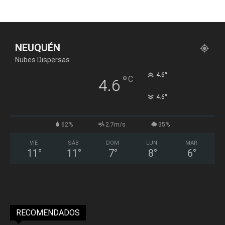
NEUQUÉN
Nubes Dispersas
°
4.6
°
C
4.6
°
4.6
62%
2.7m/s
35%
VIE
SÁB
DOM
LUN
MAR
11
°
11
°
7
°
8
°
6
°
RECOMENDADOS