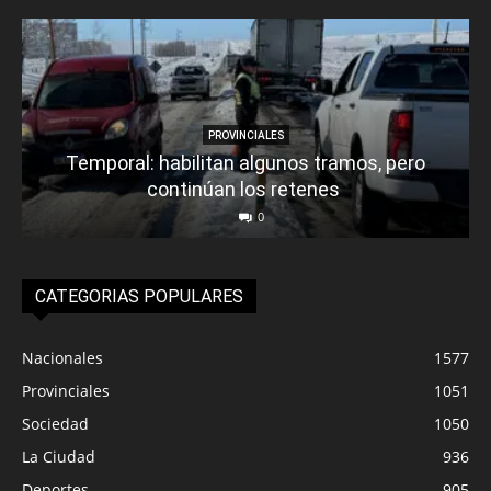
PROVINCIALES
Temporal: habilitan algunos tramos, pero
continúan los retenes
0
CATEGORIAS POPULARES
Nacionales
1577
Provinciales
1051
Sociedad
1050
La Ciudad
936
Deportes
905