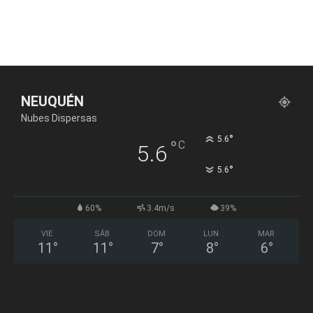
NEUQUÉN
Nubes Dispersas
°
5.6
°
C
5.6
°
5.6
60%
3.4m/s
39%
VIE
SÁB
DOM
LUN
MAR
11
°
11
°
7
°
8
°
6
°