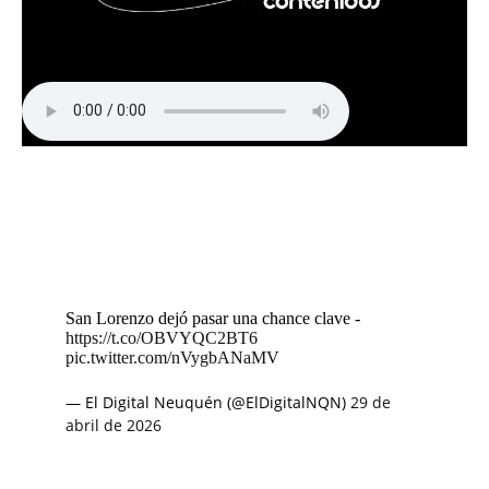
San Lorenzo dejó pasar una chance clave -
https://t.co/OBVYQC2BT6
pic.twitter.com/nVygbANaMV
— El Digital Neuquén (@ElDigitalNQN)
29 de
abril de 2026