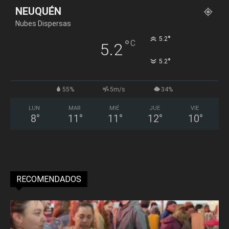
NEUQUÉN
Nubes Dispersas
°
5.2
°
C
5.2
°
5.2
55%
5m/s
34%
LUN
MAR
MIÉ
JUE
VIE
8
°
11
°
11
°
12
°
10
°
RECOMENDADOS