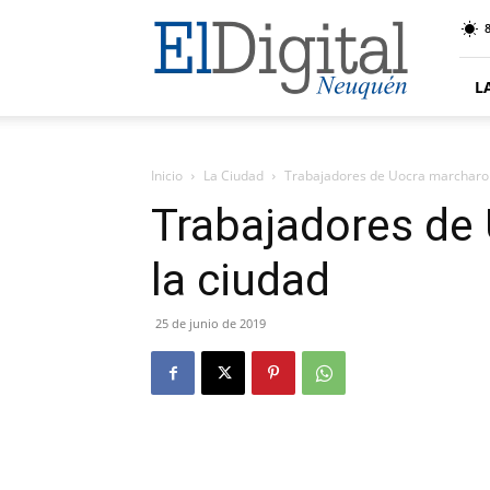
El
8
Digital
Neuquen
L
Inicio
La Ciudad
Trabajadores de Uocra marcharon
Trabajadores de
la ciudad
25 de junio de 2019