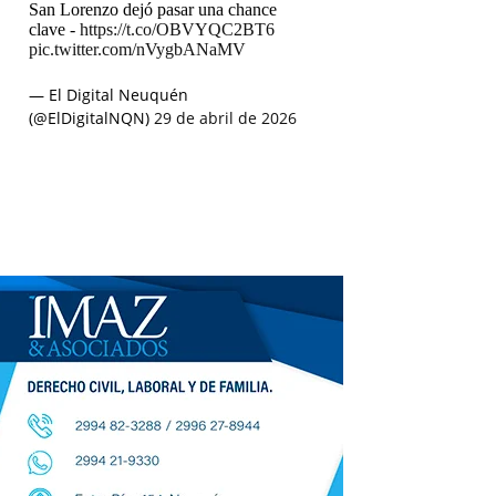
San Lorenzo dejó pasar una chance
clave -
https://t.co/OBVYQC2BT6
pic.twitter.com/nVygbANaMV
— El Digital Neuquén
(@ElDigitalNQN)
29 de abril de 2026