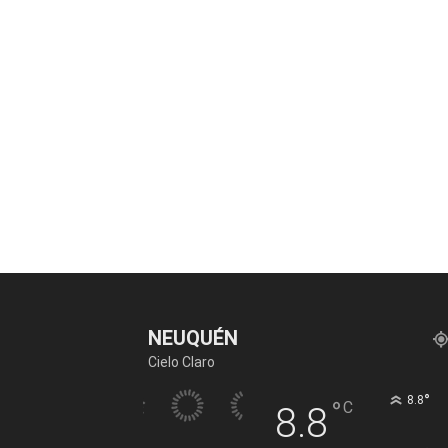
NEUQUÉN
Cielo Claro
°
8.8
°
C
8.8