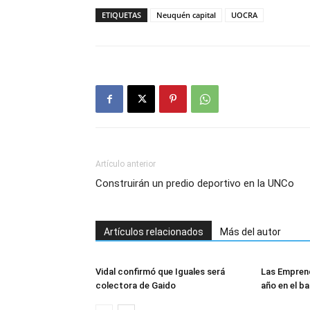
ETIQUETAS
Neuquén capital
UOCRA
Artículo anterior
Construirán un predio deportivo en la UNCo
Artículos relacionados
Más del autor
Vidal confirmó que Iguales será
Las Empren
colectora de Gaido
año en el ba