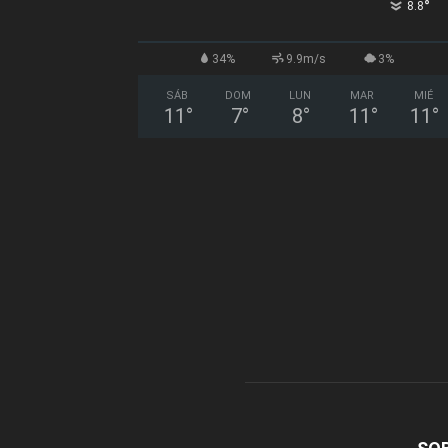
°
8.8
34%
9.9m/s
3%
SÁB
DOM
LUN
MAR
MIÉ
11
°
7
°
8
°
11
°
11
°