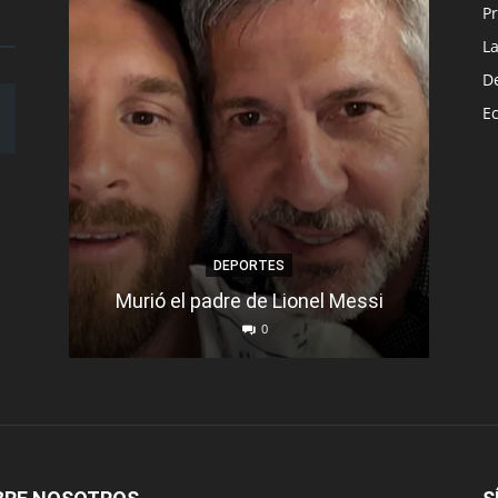
Pr
L
D
E
DEPORTES
Murió el padre de Lionel Messi
Se d
0