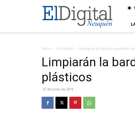
El
Digital
Neuquen
L
Inicio
La Ciudad
Limpiarán la barda y venderán los
Limpiarán la bar
plásticos
27 de junio de 2019