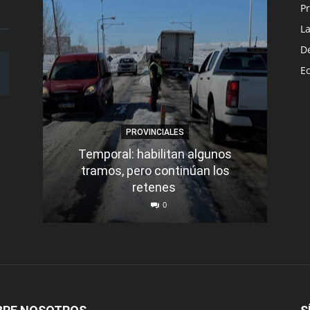
Pr
L
D
E
PROVINCIALES
Temporal: habilitan algunos
tramos, pero continúan los
Q
retenes
nu
0