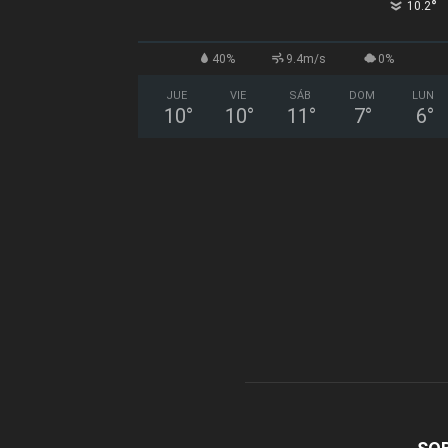
°
10.2
40%
9.4m/s
0%
JUE
VIE
SÁB
DOM
LUN
10
°
10
°
11
°
7
°
6
°