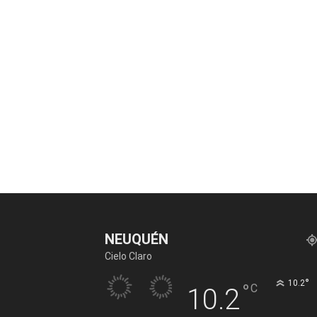
NEUQUÉN
Cielo Claro
°
10.2
°
C
10.2