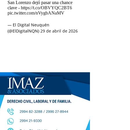
San Lorenzo dejó pasar una chance
clave -
https://t.co/OBVYQC2BT6
pic.twitter.com/nVygbANaMV
— El Digital Neuquén
(@ElDigitalNQN)
29 de abril de 2026