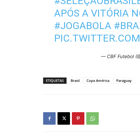
#SELEÇÃOBRASIL
APÓS A VITÓRIA N
#JOGABOLA
#BRA
PIC.TWITTER.CO
— CBF Futebol (
ETIQUETAS
Brasil
Copa América
Paraguay