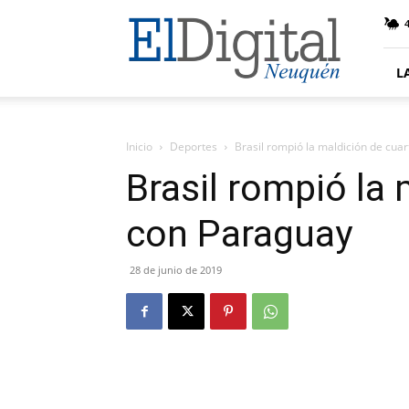
El
4
Digital
Neuquen
L
Inicio
Deportes
Brasil rompió la maldición de cua
Brasil rompió la
con Paraguay
28 de junio de 2019