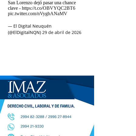
San Lorenzo dejó pasar una chance
clave -
https://t.co/OBVYQC2BT6
pic.twitter.com/nVygbANaMV
— El Digital Neuquén
(@ElDigitalNQN)
29 de abril de 2026