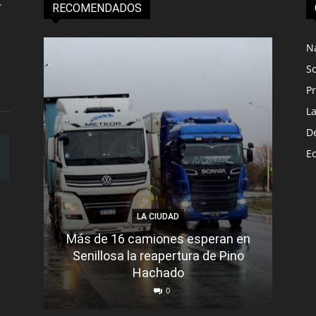
RECOMENDADOS
N
S
Pr
L
D
E
LA CIUDAD
Más de 16 camiones esperan en
Senillosa la reapertura de Pino
Se e
Hachado
0