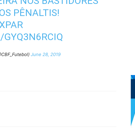
EIRA
NOS BASTIDORES
OS PÊNALTIS!
XPAR
M/GYQ3N6RCIQ
@CBF_Futebol)
June 28, 2019