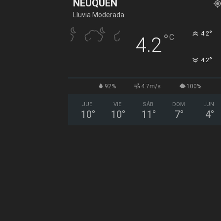
NEUQUÉN
Lluvia Moderada
°
4.2
°
C
4.2
°
4.2
92%
4.7m/s
100%
JUE
VIE
SÁB
DOM
LUN
10
°
10
°
11
°
7
°
4
°