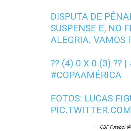
DISPUTA DE PÊNAL
SUSPENSE E, NO 
ALEGRIA. VAMOS 
?? (4) 0 X 0 (3) ?? |
#COPAAMÉRICA
FOTOS: LUCAS FIG
PIC.TWITTER.CO
— CBF Futebol (