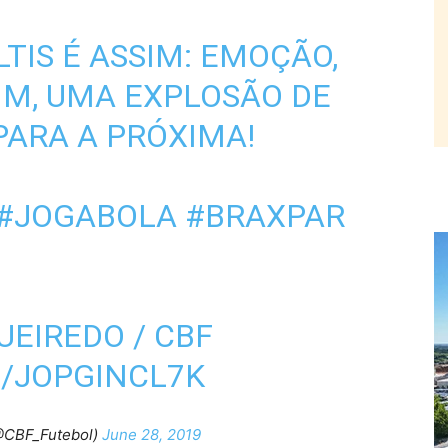
TIS É ASSIM: EMOÇÃO,
FIM, UMA EXPLOSÃO DE
PARA A PRÓXIMA!
#JOGABOLA
#BRAXPAR
UEIREDO / CBF
M/JOPGINCL7K
@CBF_Futebol)
June 28, 2019