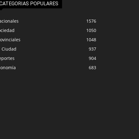
CATEGORIAS POPULARES
acionales
1576
ociedad
1050
ovinciales
1048
a Ciudad
937
eportes
904
conomía
683
PROVINCIALES
DEPORTE
speran más nevadas y lluvias
Último y sin goles,
intensas en Neuquén
contradi
0
0