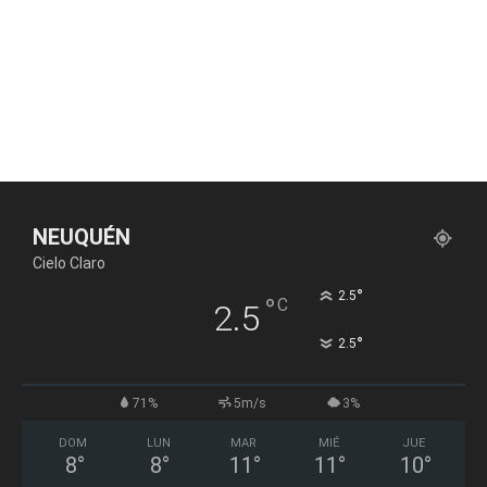
NEUQUÉN
Cielo Claro
°
2.5
°
C
2.5
°
2.5
71%
5m/s
3%
DOM
LUN
MAR
MIÉ
JUE
8
°
8
°
11
°
11
°
10
°