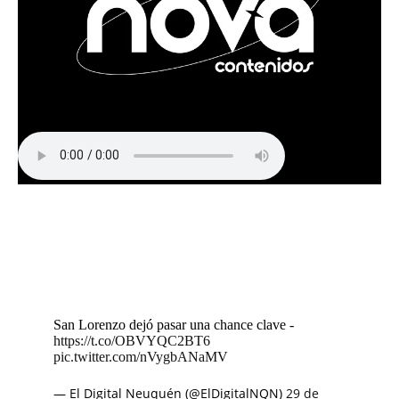
San Lorenzo dejó pasar una chance clave -
https://t.co/OBVYQC2BT6
pic.twitter.com/nVygbANaMV
— El Digital Neuquén (@ElDigitalNQN)
29 de