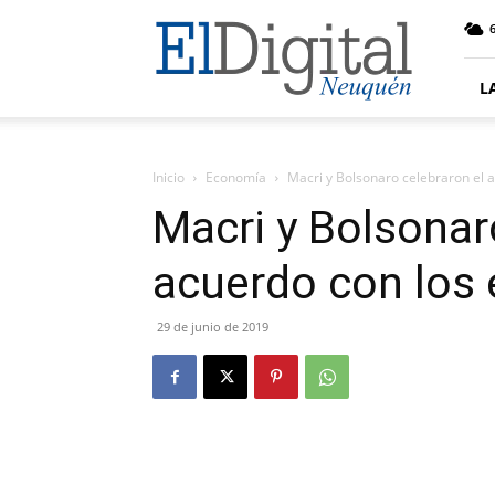
El
6
Digital
Neuquen
L
Inicio
Economía
Macri y Bolsonaro celebraron el 
Macri y Bolsonar
acuerdo con los
29 de junio de 2019