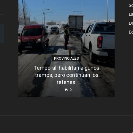
S
L
D
E
PROVINCIALES
Temporal: habilitan algunos
tramos, pero continúan los
Q
retenes
nu
0