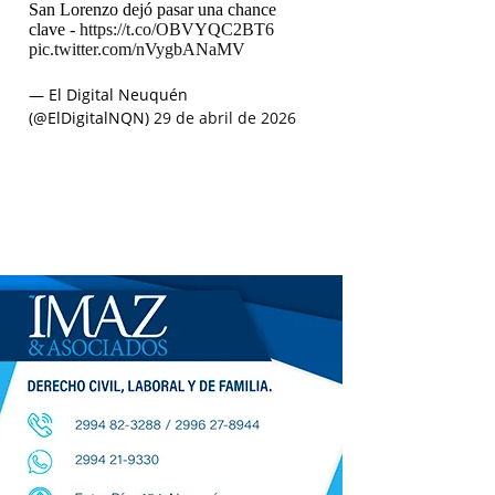
San Lorenzo dejó pasar una chance
clave -
https://t.co/OBVYQC2BT6
pic.twitter.com/nVygbANaMV
— El Digital Neuquén
(@ElDigitalNQN)
29 de abril de 2026