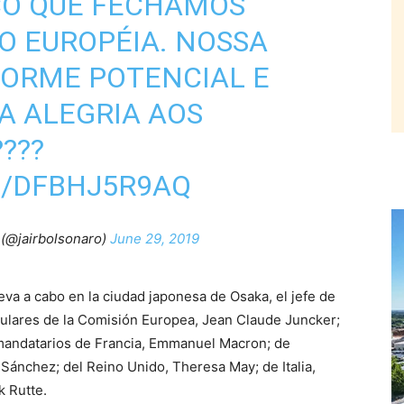
CO QUE FECHAMOS
O EUROPÉIA. NOSSA
NORME POTENCIAL E
A ALEGRIA AOS
???
M/DFBHJ5R9AQ
 (@jairbolsonaro)
June 29, 2019
eva a cabo en la ciudad japonesa de Osaka, el jefe de
itulares de la Comisión Europea, Jean Claude Juncker;
 mandatarios de Francia, Emmanuel Macron; de
Sánchez; del Reino Unido, Theresa May; de Italia,
k Rutte.