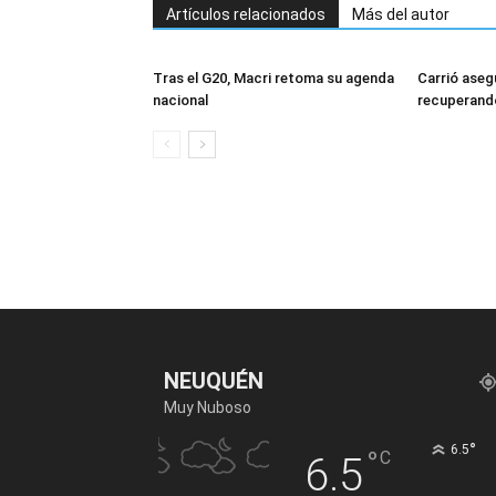
Artículos relacionados
Más del autor
Tras el G20, Macri retoma su agenda
Carrió aseg
nacional
recuperando
NEUQUÉN
Muy Nuboso
°
6.5
°
C
6.5