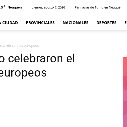
C
.5
viernes, agosto 7, 2026
Farmacias de Turno en Neuquén
Neuquén
A CIUDAD
PROVINCIALES
NACIONALES
DEPORTES
acuerdo con los europeos
o celebraron el
 europeos