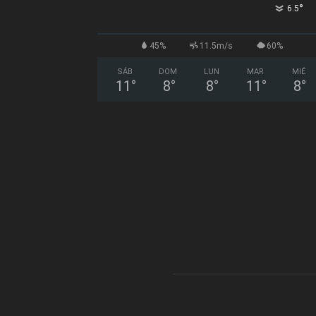
°
6.5
45%
11.5m/s
60%
SÁB
DOM
LUN
MAR
MIÉ
11
°
8
°
8
°
11
°
8
°