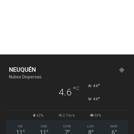
NEUQUÉN
Nubes Dispersas
°
4.6
°
C
4.6
°
4.6
62%
2.7m/s
35%
VIE
SÁB
DOM
LUN
MAR
11
°
11
°
7
°
8
°
6
°