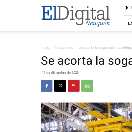
El
4
Digital
Neuquen
L
Inicio
Nacionales
Se acorta la soga para los dele
Se acorta la sog
11 de diciembre de 2025