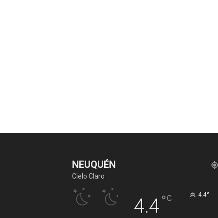
NEUQUÉN
Cielo Claro
°
4.4
°
C
4.4