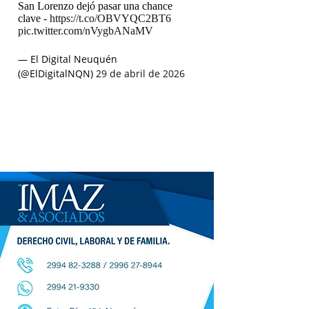
San Lorenzo dejó pasar una chance
clave -
https://t.co/OBVYQC2BT6
pic.twitter.com/nVygbANaMV
— El Digital Neuquén
(@ElDigitalNQN)
29 de abril de 2026