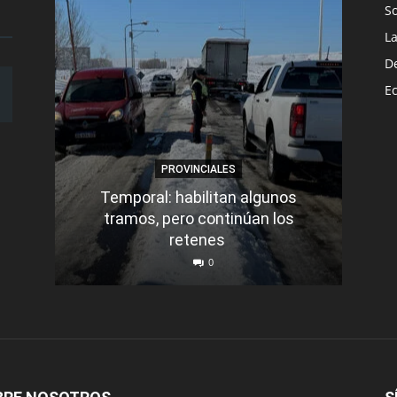
S
L
D
E
PROVINCIALES
Temporal: habilitan algunos
tramos, pero continúan los
Q
retenes
nu
0