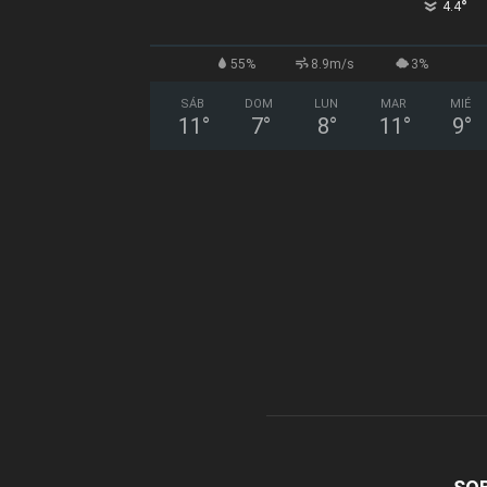
°
4.4
55%
8.9m/s
3%
SÁB
DOM
LUN
MAR
MIÉ
11
°
7
°
8
°
11
°
9
°