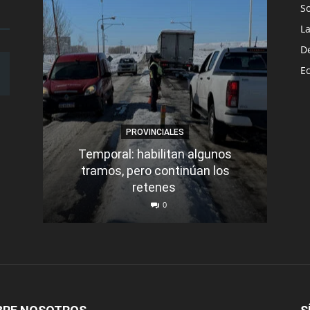
S
L
D
E
PROVINCIALES
Temporal: habilitan algunos
tramos, pero continúan los
Q
retenes
nu
0