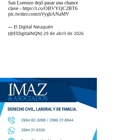
San Lorenzo dejó pasar una chance
clave -
https://t.co/OBVYQC2BT6
pic.twitter.com/nVygbANaMV
— El Digital Neuquén
(@ElDigitalNQN)
29 de abril de 2026