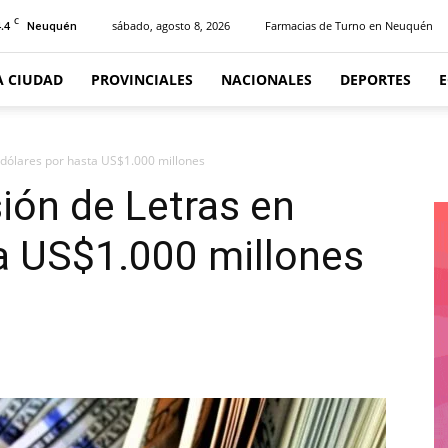
C
.4
sábado, agosto 8, 2026
Farmacias de Turno en Neuquén
Neuquén
A CIUDAD
PROVINCIALES
NACIONALES
DEPORTES
 dólares por hasta US$1.000 millones
ión de Letras en
a US$1.000 millones