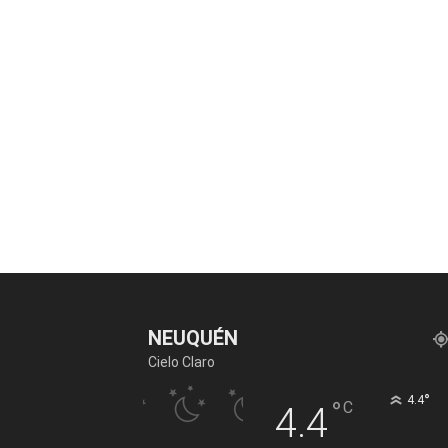
NEUQUÉN
Cielo Claro
°
4.4
°
C
4.4