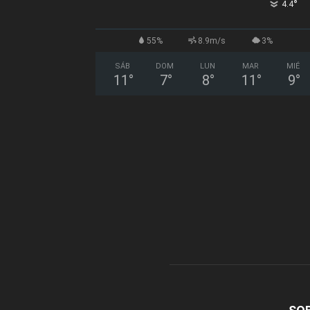
°
4.4
55%
8.9m/s
3%
SÁB
DOM
LUN
MAR
MIÉ
11
°
7
°
8
°
11
°
9
°