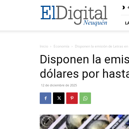
El
4
Digital
Neuquen
L
Inicio
Economía
Disponen la emisión de Letras en
Disponen la emis
dólares por hast
12 de diciembre de 2025