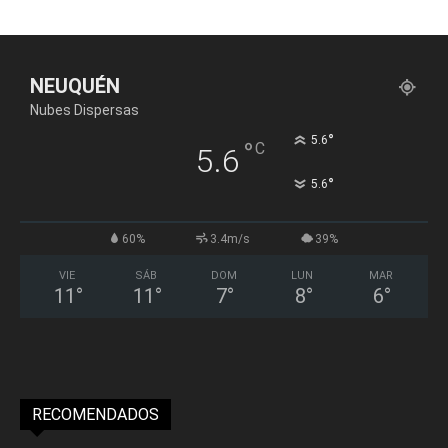
NEUQUÉN
Nubes Dispersas
°
5.6
°
C
5.6
°
5.6
60%
3.4m/s
39%
VIE
SÁB
DOM
LUN
MAR
11
°
11
°
7
°
8
°
6
°
RECOMENDADOS