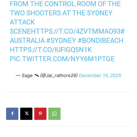
FROM THE CONTROL ROOM OF THE
TWO SHOOTERS AT THE SYDNEY
ATTACK
SCENE
HTTPS://T.CO/4ZVTMMAO93
#
AUSTRALIA
#SYDNEY
#BONDIBEACH
HTTPS://T.CO/IUFIGQ5N1K
PIC.TWITTER.COM/NYY6M1PTGE
— Sage 🛰 (@Jai_rathore26)
December 14, 2025