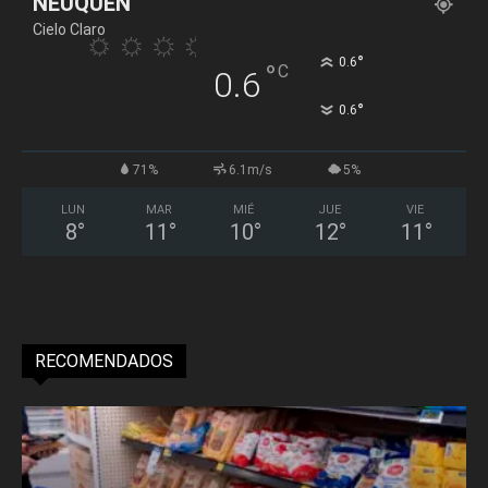
NEUQUÉN
Cielo Claro
°
0.6
°
C
0.6
°
0.6
71%
6.1m/s
5%
LUN
MAR
MIÉ
JUE
VIE
8
°
11
°
10
°
12
°
11
°
RECOMENDADOS