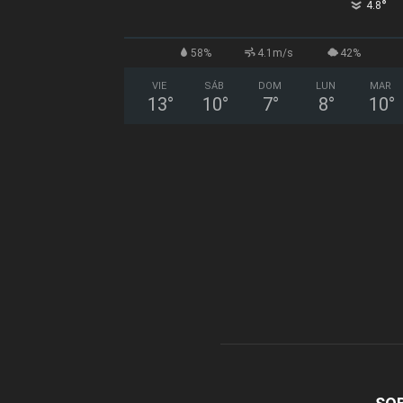
°
4.8
58%
4.1m/s
42%
VIE
SÁB
DOM
LUN
MAR
13
°
10
°
7
°
8
°
10
°