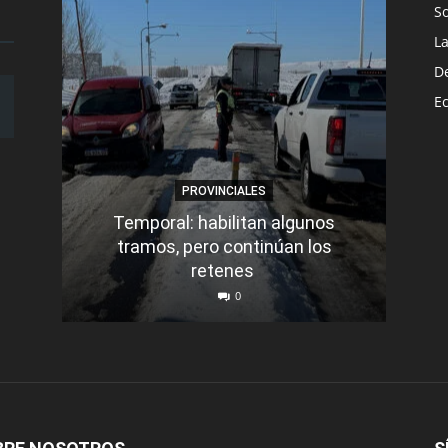
S
L
D
E
PROVINCIALES
Temporal: habilitan algunos
tramos, pero continúan los
Q
retenes
nu
0