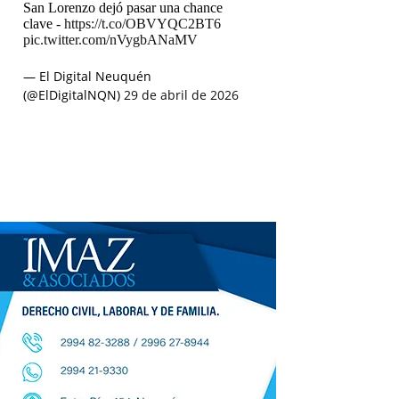
San Lorenzo dejó pasar una chance
clave -
https://t.co/OBVYQC2BT6
pic.twitter.com/nVygbANaMV
— El Digital Neuquén
(@ElDigitalNQN)
29 de abril de 2026