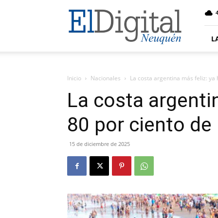
El
4
Digital
Neuquen
L
Inicio
Nacionales
La costa argentina más feliz: ya
La costa argentin
80 por ciento de
15 de diciembre de 2025