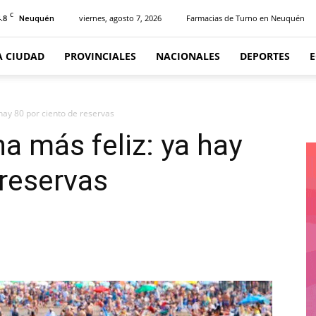
C
.8
viernes, agosto 7, 2026
Farmacias de Turno en Neuquén
Neuquén
A CIUDAD
PROVINCIALES
NACIONALES
DEPORTES
 hay 80 por ciento de reservas
a más feliz: ya hay
 reservas