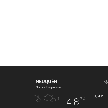
NEUQUÉN
Nubes Dispersas
°
4.8
°
C
4.8