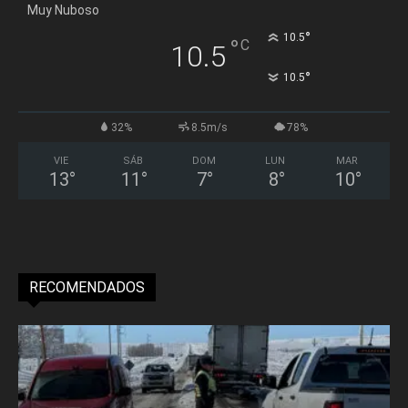
Muy Nuboso
°
10.5
°
C
10.5
°
10.5
32%
8.5m/s
78%
VIE
SÁB
DOM
LUN
MAR
13
°
11
°
7
°
8
°
10
°
RECOMENDADOS