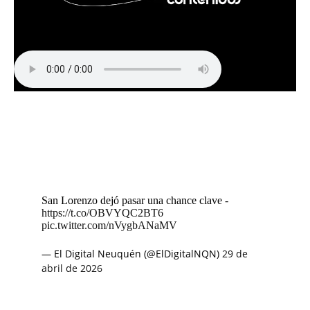
San Lorenzo dejó pasar una chance clave -
https://t.co/OBVYQC2BT6
pic.twitter.com/nVygbANaMV
— El Digital Neuquén (@ElDigitalNQN)
29 de
abril de 2026