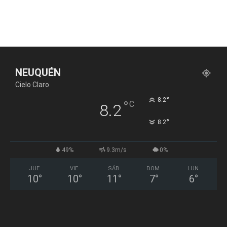
NEUQUÉN
Cielo Claro
°
8.2
°
C
8.2
°
8.2
49%
9.3m/s
0%
JUE
VIE
SÁB
DOM
LUN
10
°
10
°
11
°
7
°
6
°